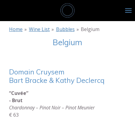
Skip
to
main
content
Home
»
Wine List
»
Bubbles
»
Belgium
Belgium
Domain Cruysem
Bart Bracke & Kathy Declercq
“Cuvée”
- Brut
Chardonnay – Pinot Noir – Pinot Meunier
€ 63