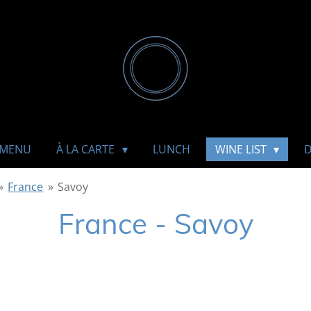
MENU
À LA CARTE
LUNCH
WINE LIST
D
»
France
»
Savoy
France - Savoy