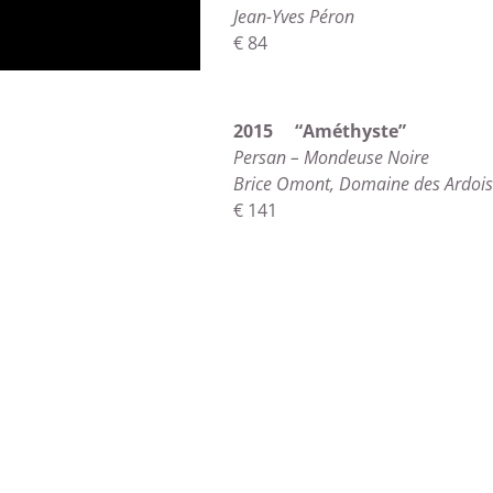
Jean-Yves Péron
€ 84
2015 “Améthyste”
Persan – Mondeuse Noire
Brice Omont, Domaine des Ardois
€ 141